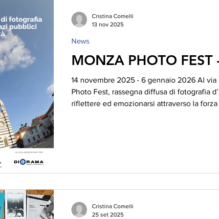
Cristina Comelli
13 nov 2025
News
MONZA PHOTO FEST - 
14 novembre 2025 - 6 gennaio 2026 Al via
Photo Fest, rassegna diffusa di fotografia d’
riflettere ed emozionarsi attraverso la forz
ufficiali del festival, ospitate nei più import
pongono l’attenzione su tematiche di grande
contemporanea quali il dramma del popolo 
del dialogo interreligioso. Previsto un circ
Cristina Comelli
25 set 2025