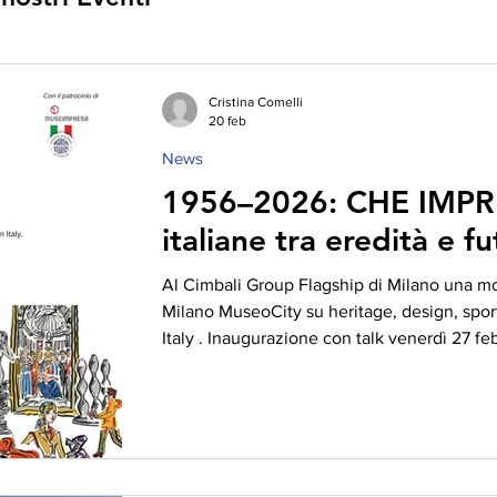
Cristina Comelli
20 feb
News
1956–2026: CHE IMPRESE! Le i
italiane tra eredità e f
Al Cimbali Group Flagship di Milano una m
Milano MuseoCity su heritage, design, spor
Italy . Inaugurazione con talk venerdì 27 fe
Milano, 19 febbraio 2026 – Inaugura venerdì 27 febbraio 2026 alle ore
18.00, la mostra 1956–2026: CHE IMPRESE! Le imprese italiane tra
eredità e futuro presso il Cimbali Group Flagship di via Forcella 7
culturale ed espositivo nel cuore del Tortona