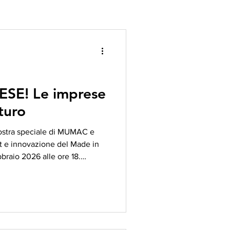
mprese
uturo
ostra speciale di MUMAC e
t e innovazione del Made in
bbraio 2026 alle ore 18.
 , spazio
 District di