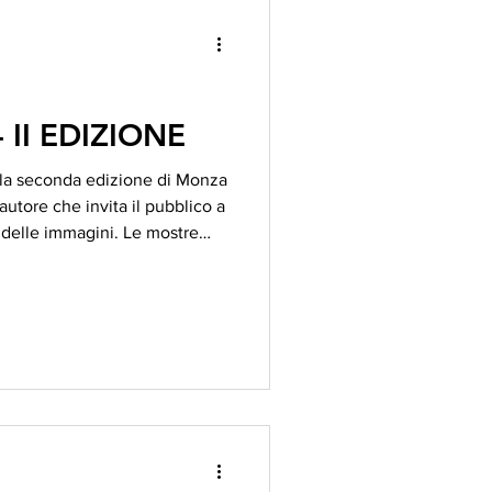
II EDIZIONE
 la seconda edizione di Monza
autore che invita il pubblico a
a delle immagini. Le mostre
anti spazi pubblici istituzionali,
 rilevanza della realtà
palestinese e l’importanza