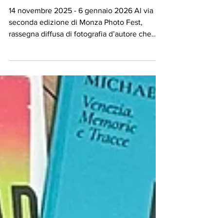
II EDIZIONE
14 novembre 2025 - 6 gennaio 2026 Al via la
seconda edizione di Monza Photo Fest,
rassegna diffusa di fotografia d’autore che
invita il pubblico a riflettere ed emozionarsi
attraverso la forza delle immagini. Le mostre
ufficiali del festival, ospitate nei più
importanti spazi pubblici istituzionali,
pongono l’attenzione su tematiche di grande
rilevanza della realtà contemporanea quali il
dramma del popolo palestinese e
l’importanza del dialogo interreligioso.
Previsto un circ