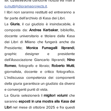
tel. 0266989018 dandone notizia via mail a 
p.mutti@dioramaprojects.it
.
I libri non saranno restituiti ed entreranno a 
far parte dell’archivio di Kasa dei Libri.
La 
Giuria
, il cui giudizio è insindacabile, è 
composta da: 
Andrea Kerbaker
, bibliofilo, 
docente universitario e titolare dalla Kasa 
dei Libri di Milano che fungerà anche da 
Presidente; 
Monica Fumagalli Iliprandi
, 
graphic designer e presidente 
dell’Associazione Giancarlo Iliprandi; 
Nino 
Romeo
, fotografo e libraio; 
Roberto Mutti
, 
giornalista, docente e critico fotografico. 
L’indiscussa competenza dei componenti 
della giuria garantisce un giudizio da diversi 
e convergenti punti di vista. 
La Giuria selezionerà 
i migliori volumi
 che 
saranno 
esposti in una mostra alla Kasa dei 
Libri 
nel mese di ottobre 2025 e fra questi 