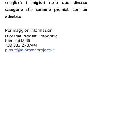
sceglierà 
i migliori nelle due diverse 
categorie 
che
 saranno premiati con un 
attestato
. 
Per maggiori informazioni:
Diorama Progetti Fotografici 
Pierluigi Mutti
+39 339 2737441 
p.mutti@dioramaprojects.it
I nostri Eventi
News
Mostra tutti
Post recenti